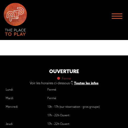
TEST
OUVERTURE
Fermé
Voir les horaires ci-dessous 👇
Toutes les infos
Lundi
Fermé
Mardi
Fermé
Mercredi
13h - 17h (sur réservation - gros groupe)
17h - 22h Ouvert
Jeudi
17h - 22h Ouvert