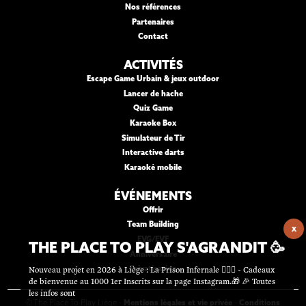
Nos références
Partenaires
Contact
ACTIVITÉS
Escape Game Urbain & jeux outdoor
Lancer de hache
Quiz Game
Karaoke Box
Simulateur de Tir
Interactive darts
Karaoké mobile
ÉVÉNEMENTS
Offrir
Team Building
X
EVG/EVF
THE PLACE TO PLAY S'AGRANDIT 🥳
Anniversaire
Nouveau projet en 2026 à Liège : La Prison Infernale ⛓️‍👮‍♂️ - Cadeaux
Privatisation
de bienvenue au 1000 1er Inscrits sur la page Instagram.🎁 🎉 Toutes
les infos sont
© The Place To Play Liège -
Mentions légales et vie privée
-
Conditions